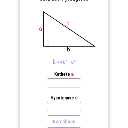
b =
√
c² - a²
a
Kathete
c
Hypotenuse