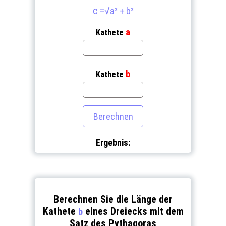
c =
√
a² + b²
a
Kathete
b
Kathete
Ergebnis:
Berechnen Sie die Länge der
Kathete
eines Dreiecks mit dem
b
Satz des Pythagoras