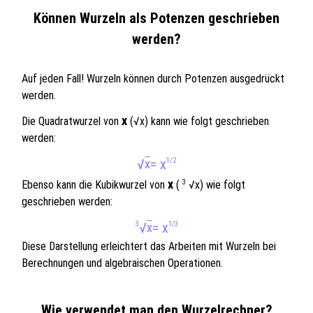
Können Wurzeln als Potenzen geschrieben
werden?
Auf jeden Fall! Wurzeln können durch Potenzen ausgedrückt
werden.
x
Die Quadratwurzel von
(√x) kann wie folgt geschrieben
werden:
√
= x
x
1/2
x
3
Ebenso kann die Kubikwurzel von
(
√x) wie folgt
geschrieben werden:
√
= x
3
x
1/3
Diese Darstellung erleichtert das Arbeiten mit Wurzeln bei
Berechnungen und algebraischen Operationen.
Wie verwendet man den Wurzelrechner?